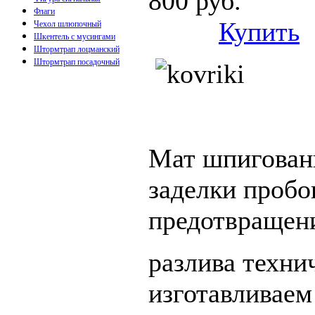
800
Флаги
Купить
Чехол шлюпочный
Шкентель с мусингами
Штормтрап лоцманский
Штормтрап посадочный
Мат шпигован
заделки пробо
предотвращен
разлива техни
изготавливаем