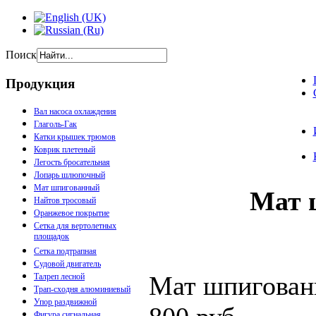
Поиск
Продукция
Вал насоса охлаждения
Глаголь-Гак
Катки крышек трюмов
Коврик плетеный
Легость бросательная
Лопарь шлюпочный
Мат шпигованный
Мат 
Найтов тросовый
Оранжевое покрытие
Сетка для вертолетных
площадок
Сетка подтрапная
Судовой двигатель
Мат шпигованн
Талреп лесной
Трап-сходня алюминиевый
Упор раздвижной
Фигура сигнальная